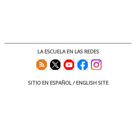
LA ESCUELA EN LAS REDES
SITIO EN ESPAÑOL / ENGLISH SITE
(c) 2026 :: Escuela Técnica Superior de Ingenieros de Telecomunicación
Paseo Belén 15. Campus Miguel Delibes
47011 Valladolid, España
Tel: +34 983 423660
email: infoacceso
tel
uva
es