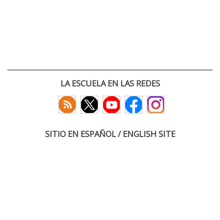
LA ESCUELA EN LAS REDES
SITIO EN ESPAÑOL / ENGLISH SITE
(c) 2026 :: Escuela Técnica Superior de Ingenieros de Telecomunicación
Paseo Belén 15. Campus Miguel Delibes
47011 Valladolid, España
Tel: +34 983 423660
email: infoacceso
tel
uva
es