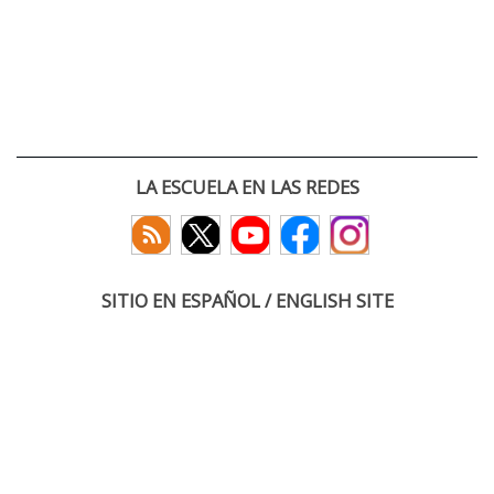
LA ESCUELA EN LAS REDES
SITIO EN ESPAÑOL / ENGLISH SITE
(c) 2026 :: Escuela Técnica Superior de Ingenieros de Telecomunicación
Paseo Belén 15. Campus Miguel Delibes
47011 Valladolid, España
Tel: +34 983 423660
email: infoacceso
tel
uva
es