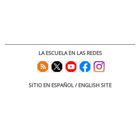
LA ESCUELA EN LAS REDES
SITIO EN ESPAÑOL / ENGLISH SITE
(c) 2026 :: Escuela Técnica Superior de Ingenieros de Telecomunicación
Paseo Belén 15. Campus Miguel Delibes
47011 Valladolid, España
Tel: +34 983 423660
email: infoacceso
tel
uva
es