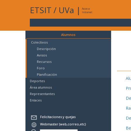
ETSIT
/
UVa
|
Acceso
Intranet
Alumnos
Colectivos
Descripción
Avisos
Recursos
Foro
Planificación
Al
Deportes
Área alumnos
Pr
Representantes
De
Enlaces
Ra
Felicitaciones y quejas
De
Webmaster (web,correo,etc)
Be