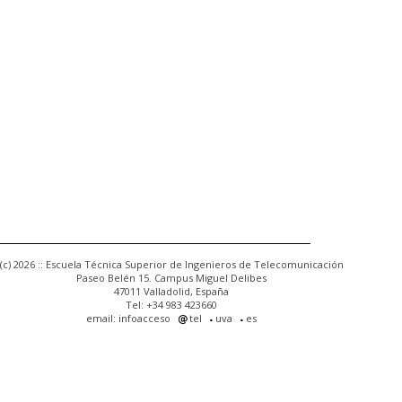
(c) 2026 :: Escuela Técnica Superior de Ingenieros de Telecomunicación
Paseo Belén 15. Campus Miguel Delibes
47011 Valladolid, España
Tel: +34 983 423660
email: infoacceso
tel
uva
es