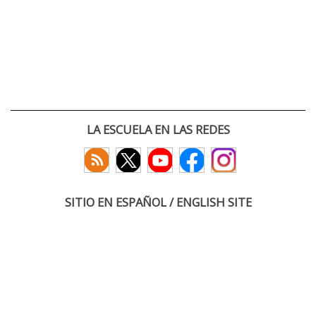
LA ESCUELA EN LAS REDES
SITIO EN ESPAÑOL / ENGLISH SITE
(c) 2026 :: Escuela Técnica Superior de Ingenieros de Telecomunicación
Paseo Belén 15. Campus Miguel Delibes
47011 Valladolid, España
Tel: +34 983 423660
email: infoacceso
tel
uva
es