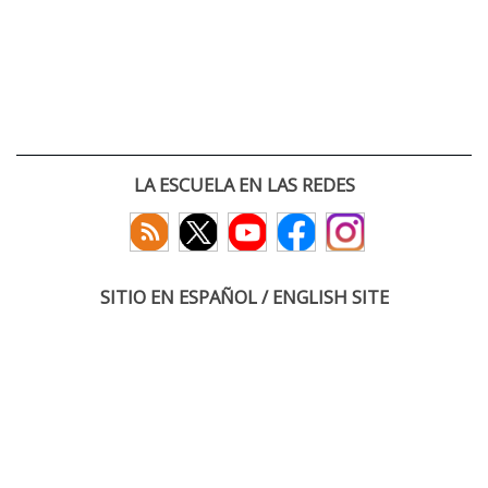
LA ESCUELA EN LAS REDES
SITIO EN ESPAÑOL / ENGLISH SITE
(c) 2026 :: Escuela Técnica Superior de Ingenieros de Telecomunicación
Paseo Belén 15. Campus Miguel Delibes
47011 Valladolid, España
Tel: +34 983 423660
email: infoacceso
tel
uva
es