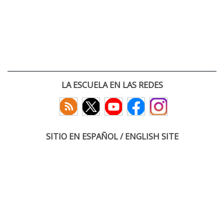
LA ESCUELA EN LAS REDES
SITIO EN ESPAÑOL / ENGLISH SITE
(c) 2026 :: Escuela Técnica Superior de Ingenieros de Telecomunicación
Paseo Belén 15. Campus Miguel Delibes
47011 Valladolid, España
Tel: +34 983 423660
email: infoacceso
tel
uva
es