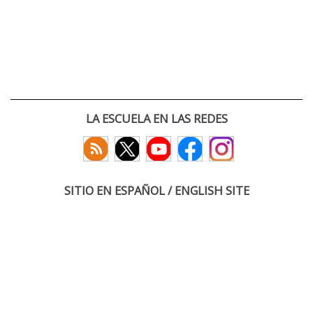
LA ESCUELA EN LAS REDES
SITIO EN ESPAÑOL / ENGLISH SITE
(c) 2026 :: Escuela Técnica Superior de Ingenieros de Telecomunicación
Paseo Belén 15. Campus Miguel Delibes
47011 Valladolid, España
Tel: +34 983 423660
email: infoacceso
tel
uva
es