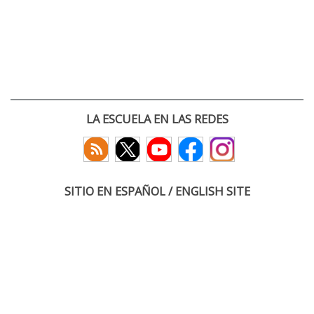
LA ESCUELA EN LAS REDES
SITIO EN ESPAÑOL / ENGLISH SITE
(c) 2026 :: Escuela Técnica Superior de Ingenieros de Telecomunicación
Paseo Belén 15. Campus Miguel Delibes
47011 Valladolid, España
Tel: +34 983 423660
email: infoacceso
tel
uva
es