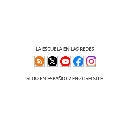
LA ESCUELA EN LAS REDES
SITIO EN ESPAÑOL / ENGLISH SITE
(c) 2026 :: Escuela Técnica Superior de Ingenieros de Telecomunicación
Paseo Belén 15. Campus Miguel Delibes
47011 Valladolid, España
Tel: +34 983 423660
email: infoacceso
tel
uva
es