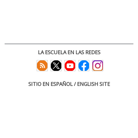
LA ESCUELA EN LAS REDES
SITIO EN ESPAÑOL / ENGLISH SITE
(c) 2026 :: Escuela Técnica Superior de Ingenieros de Telecomunicación
Paseo Belén 15. Campus Miguel Delibes
47011 Valladolid, España
Tel: +34 983 423660
email: infoacceso
tel
uva
es