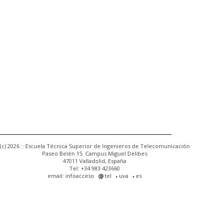
(c) 2026 :: Escuela Técnica Superior de Ingenieros de Telecomunicación
Paseo Belén 15. Campus Miguel Delibes
47011 Valladolid, España
Tel: +34 983 423660
email: infoacceso
tel
uva
es