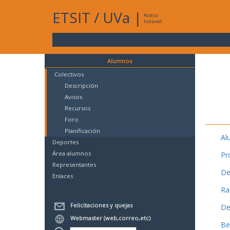
ETSIT
/
UVa
|
Acceso
Intranet
Alumnos
Colectivos
Descripción
Avisos
Recursos
Foro
Planificación
Al
Deportes
Área alumnos
Pr
Representantes
De
Enlaces
Ra
Felicitaciones y quejas
De
Webmaster (web,correo,etc)
Be