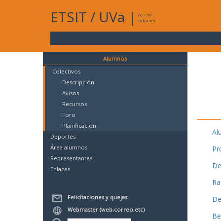
ETSIT
/
UVa
|
Acceso
Intranet
Alumnos
Colectivos
Descripción
Avisos
Recursos
Foro
Planificación
Al
Deportes
Área alumnos
Pr
Representantes
De
Enlaces
Ra
Felicitaciones y quejas
De
Webmaster (web,correo,etc)
Be