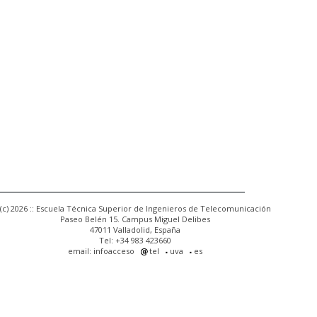
(c) 2026 :: Escuela Técnica Superior de Ingenieros de Telecomunicación
Paseo Belén 15. Campus Miguel Delibes
47011 Valladolid, España
Tel: +34 983 423660
email: infoacceso
tel
uva
es