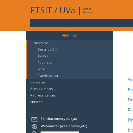
ETSIT
/
UVa
|
Acceso
Intranet
Alumnos
Colectivos
Descripción
Avisos
Recursos
Foro
Planificación
Al
Deportes
Área alumnos
Pr
Representantes
De
Enlaces
Ra
Felicitaciones y quejas
De
Webmaster (web,correo,etc)
Be