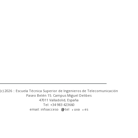
(c) 2026 :: Escuela Técnica Superior de Ingenieros de Telecomunicación
Paseo Belén 15. Campus Miguel Delibes
47011 Valladolid, España
Tel: +34 983 423660
email: infoacceso
tel
uva
es