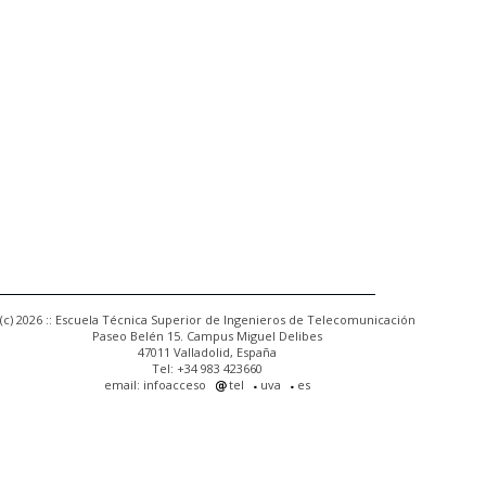
(c) 2026 :: Escuela Técnica Superior de Ingenieros de Telecomunicación
Paseo Belén 15. Campus Miguel Delibes
47011 Valladolid, España
Tel: +34 983 423660
email: infoacceso
tel
uva
es