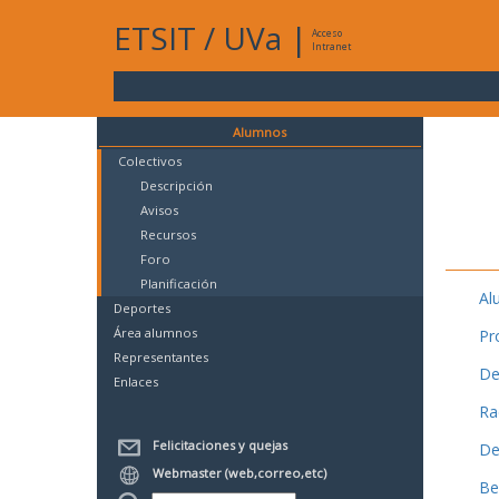
ETSIT
/
UVa
|
Acceso
Intranet
Alumnos
Colectivos
Descripción
Avisos
Recursos
Foro
Planificación
Al
Deportes
Área alumnos
Pr
Representantes
De
Enlaces
Ra
Felicitaciones y quejas
De
Webmaster (web,correo,etc)
Be