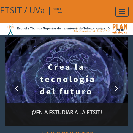
ETSIT
/
UVa
|
Acceso
Expan
Intranet
naveg
¡VEN A ESTUDIAR A LA ETSIT!