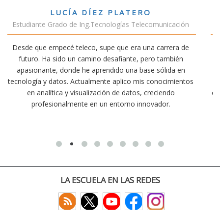
VÍCTOR SÁNCHEZ VALENCIA
icación
Estudiante Doble Grado Teleco-ADE
rera de
Estudiar teleco me ha permitido comprender cómo 
mbién
conectividad afecta nuestra vida diaria. Aunque la car
ida en
exige esfuerzo, he dedicado parte de mi tiempo a ot
cimientos
actividades como el salvamento y socorrismo. Esto
ndo
convencido de que elegir teleco ha sido una de las me
r.
decisiones que he tomado.
LA ESCUELA EN LAS REDES