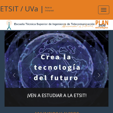
ETSIT
/
UVa
|
Acceso
Expan
Intranet
naveg
¡VEN A ESTUDIAR A LA ETSIT!