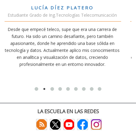
VÍCTOR SÁNCHEZ VALENCIA
nicación
Estudiante Doble Grado Teleco-ADE
rrera de
Estudiar teleco me ha permitido comprender cómo
ambién
conectividad afecta nuestra vida diaria. Aunque la ca
lida en
exige esfuerzo, he dedicado parte de mi tiempo a o
ocimientos
actividades como el salvamento y socorrismo. Est
endo
convencido de que elegir teleco ha sido una de las m
or.
decisiones que he tomado.
LA ESCUELA EN LAS REDES