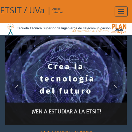
ETSIT
/
UVa
|
Acceso
Expan
Intranet
naveg
¡VEN A ESTUDIAR A LA ETSIT!