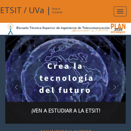
ETSIT
/
UVa
|
Acceso
Expan
Intranet
naveg
¡VEN A ESTUDIAR A LA ETSIT!