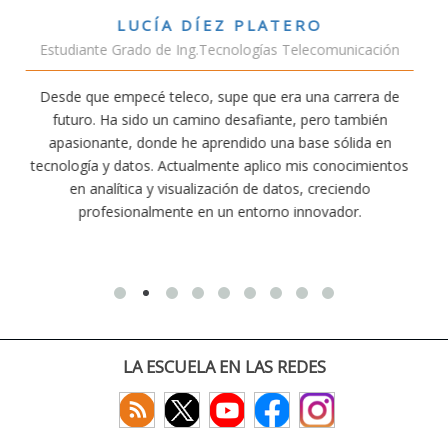
VÍCTOR SÁNCHEZ VALENCIA
unicación
Estudiante Doble Grado Teleco-ADE
arrera de
Estudiar teleco me ha permitido comprender cóm
 también
conectividad afecta nuestra vida diaria. Aunque la c
ólida en
exige esfuerzo, he dedicado parte de mi tiempo a 
nocimientos
actividades como el salvamento y socorrismo. E
iendo
convencido de que elegir teleco ha sido una de las 
dor.
decisiones que he tomado.
LA ESCUELA EN LAS REDES