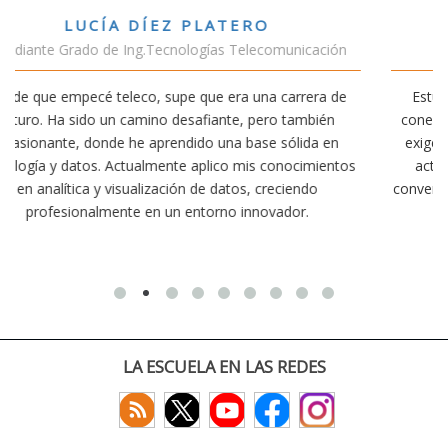
VÍCTOR SÁNCHEZ VALENCIA
ción
Estudiante Doble Grado Teleco-ADE
a de
Estudiar teleco me ha permitido comprender cómo la
ién
conectividad afecta nuestra vida diaria. Aunque la carrer
 en
exige esfuerzo, he dedicado parte de mi tiempo a otras
ientos
actividades como el salvamento y socorrismo. Estoy
convencido de que elegir teleco ha sido una de las mejor
decisiones que he tomado.
LA ESCUELA EN LAS REDES