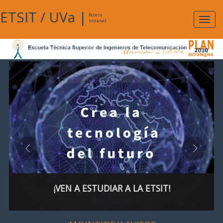
ETSIT
/
UVa
|
Acceso
Expan
Intranet
naveg
¡VEN A ESTUDIAR A LA ETSIT!