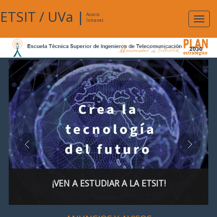
ETSIT
/
UVa
|
Acceso
Expan
Intranet
naveg
¡VEN A ESTUDIAR A LA ETSIT!