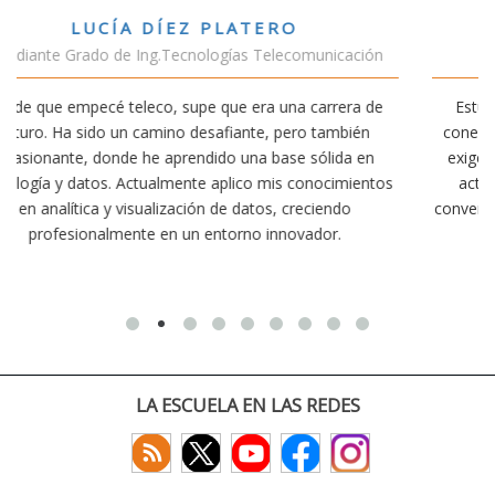
VÍCTOR SÁNCHEZ VALENCIA
ción
Estudiante Doble Grado Teleco-ADE
a de
Estudiar teleco me ha permitido comprender cómo la
én
conectividad afecta nuestra vida diaria. Aunque la carrera
en
exige esfuerzo, he dedicado parte de mi tiempo a otras
entos
actividades como el salvamento y socorrismo. Estoy
convencido de que elegir teleco ha sido una de las mejore
decisiones que he tomado.
LA ESCUELA EN LAS REDES