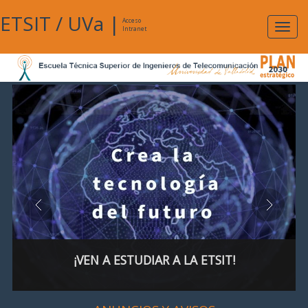
ETSIT
/
UVa
|
Acceso
Expan
Intranet
naveg
¡VEN A ESTUDIAR A LA ETSIT!