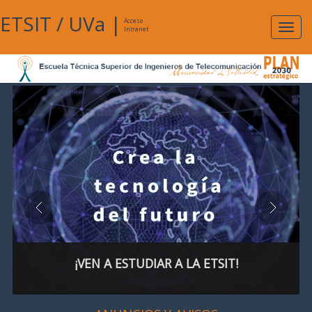
ETSIT
/
UVa
|
Acceso
Expan
Intranet
naveg
¡VEN A ESTUDIAR A LA ETSIT!