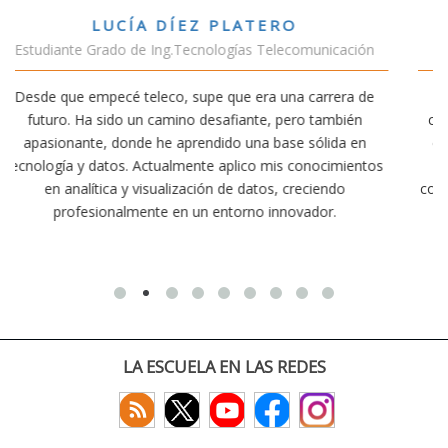
VÍCTOR SÁNCHEZ VALENCIA
cación
Estudiante Doble Grado Teleco-ADE
era de
Estudiar teleco me ha permitido comprender cómo l
bién
conectividad afecta nuestra vida diaria. Aunque la carr
da en
exige esfuerzo, he dedicado parte de mi tiempo a otr
imientos
actividades como el salvamento y socorrismo. Estoy
do
convencido de que elegir teleco ha sido una de las mej
.
decisiones que he tomado.
LA ESCUELA EN LAS REDES