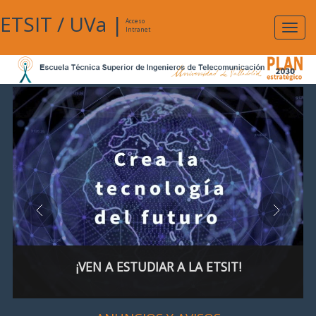
ETSIT
/
UVa
|
Acceso
Expan
Intranet
naveg
¡VEN A ESTUDIAR A LA ETSIT!