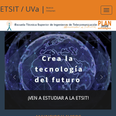
ETSIT
/
UVa
|
Acceso
Expan
Intranet
naveg
¡VEN A ESTUDIAR A LA ETSIT!