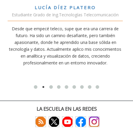
VÍCTOR SÁNCHEZ VALENCIA
unicación
Estudiante Doble Grado Teleco-ADE
arrera de
Estudiar teleco me ha permitido comprender cóm
 también
conectividad afecta nuestra vida diaria. Aunque la c
ólida en
exige esfuerzo, he dedicado parte de mi tiempo a 
nocimientos
actividades como el salvamento y socorrismo. E
iendo
convencido de que elegir teleco ha sido una de las 
dor.
decisiones que he tomado.
LA ESCUELA EN LAS REDES