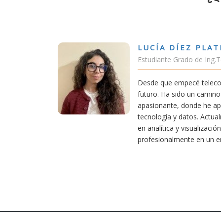
Z PLATERO
o de Ing.Tecnologías Telecomunicación
é teleco, supe que era una carrera de
 un camino desafiante, pero también
nde he aprendido una base sólida en
tos. Actualmente aplico mis conocimientos
sualización de datos, creciendo
e en un entorno innovador.