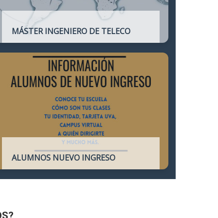
MÁSTER INGENIERO DE TELECO
Título oficial que otorga atribuciones
profesionales del Ingeniero de
Telecomunicación y que habilita para el
ejercicio de la profesión.
ALUMNOS NUEVO INGRESO
Accede a toda la información necesaria
para los Alumnos de Nuevo Ingreso
OS?