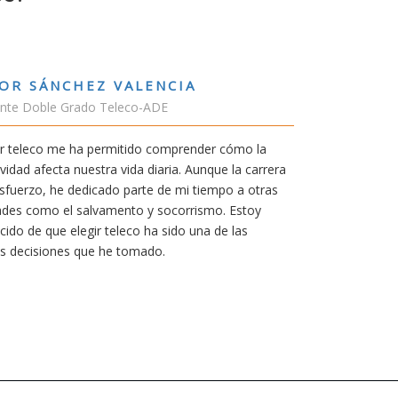
RUBÉN URRACA TORICES
Estudiante Grado de Ing.Tecnologías Telecomu
En cualquier carrera necesitas una buena motiv
mía siempre ha sido poder trabajar en Japón y s
carrera de teleco me dará la oportunidad para el
Aunque al principio parezca duro, uno siempre 
mereció la pena por las múltiples oportunidade
titulación ofrece.