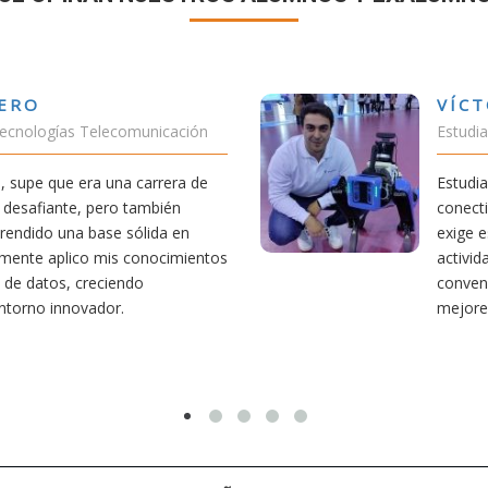
VÍCTOR SÁNCHEZ VALENCIA
Estudiante Doble Grado Teleco-ADE
Estudiar teleco me ha permitido comprender cómo la
conectividad afecta nuestra vida diaria. Aunque la carrera
exige esfuerzo, he dedicado parte de mi tiempo a otras
actividades como el salvamento y socorrismo. Estoy
convencido de que elegir teleco ha sido una de las
mejores decisiones que he tomado.