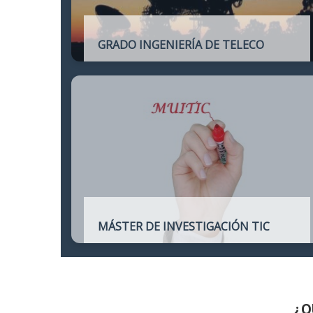
GRADO INGENIERÍA DE TELECO
Título oficial de Grado de la Ingeniería de
Telecomunicación
MÁSTER DE INVESTIGACIÓN TIC
Máster online para quienes deseen
continuar sus estudios hacia un doctorado
y dedicarse a la investigación o la
enseñanza en áreas relacionadas con las
TIC
¿Q