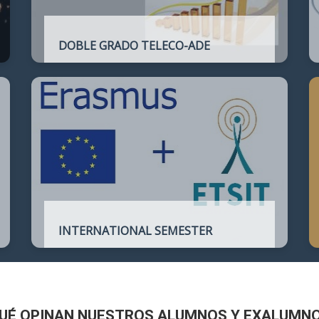
DOBLE GRADO TELECO-ADE
Plan de estudios conjunto que permite
complementar el perfil técnico de la
Ingeniería de Telecomunicación con la de
Administración y Dirección de Empresas
INTERNATIONAL SEMESTER
International Semester in
Telecommunications Engineering
UÉ OPINAN NUESTROS ALUMNOS Y EXALUMN