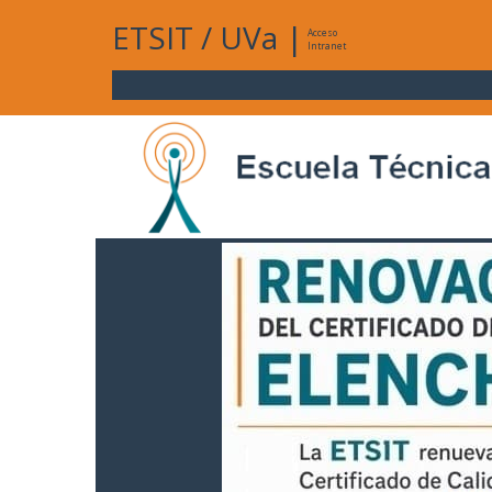
ETSIT
/
UVa
|
Acceso
Intranet