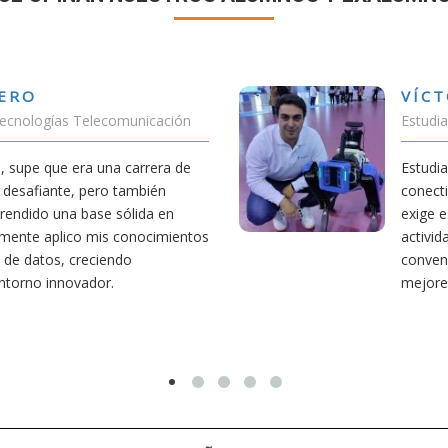
VÍCTOR SÁNCHEZ VALENCIA
Estudiante Doble Grado Teleco-ADE
Estudiar teleco me ha permitido comprender cómo la
conectividad afecta nuestra vida diaria. Aunque la carrera
exige esfuerzo, he dedicado parte de mi tiempo a otras
actividades como el salvamento y socorrismo. Estoy
convencido de que elegir teleco ha sido una de las
mejores decisiones que he tomado.