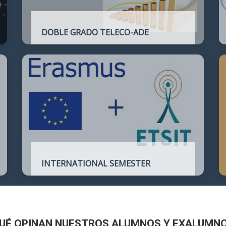
DOBLE GRADO TELECO-ADE
Plan de estudios conjunto que permite
complementar el perfil técnico de la
Ingeniería de Telecomunicación con la de
Administración y Dirección de Empresas
INTERNATIONAL SEMESTER
International Semester in
Telecommunications Engineering
UÉ OPINAN NUESTROS ALUMNOS Y EXALUMN