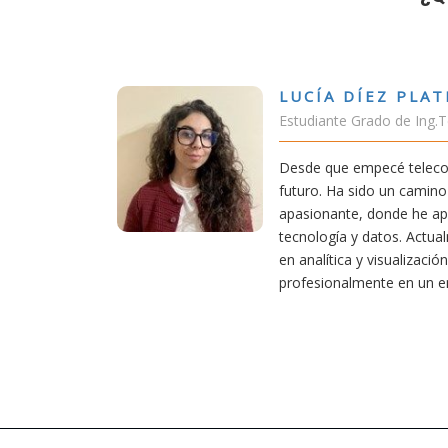
DÍEZ PLATERO
 Grado de Ing.Tecnologías Telecomunicación
empecé teleco, supe que era una carrera de
 sido un camino desafiante, pero también
e, donde he aprendido una base sólida en
 y datos. Actualmente aplico mis conocimientos
a y visualización de datos, creciendo
lmente en un entorno innovador.