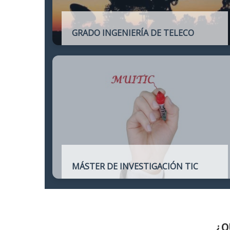
GRADO INGENIERÍA DE TELECO
Título oficial de Grado de la Ingeniería de
Telecomunicación
MÁSTER DE INVESTIGACIÓN TIC
Máster online para quienes deseen
continuar sus estudios hacia un doctorado
y dedicarse a la investigación o la
enseñanza en áreas relacionadas con las
TIC
¿Q