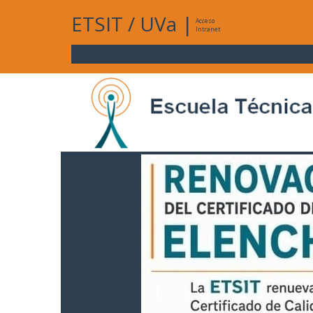
ETSIT
/
UVa
|
Acceso
Intranet