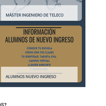
MÁSTER INGENIERO DE TELECO
Título oficial que otorga atribuciones
profesionales del Ingeniero de
Telecomunicación y que habilita para el
ejercicio de la profesión.
ALUMNOS NUEVO INGRESO
Accede a toda la información necesaria
para los Alumnos de Nuevo Ingreso
OS?