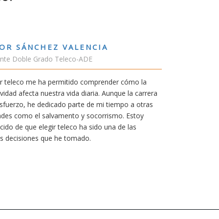
RUBÉN URRACA TORICES
Estudiante Grado de Ing.Tecnologías Tel
En cualquier carrera necesitas una buena 
mía siempre ha sido poder trabajar en Jap
carrera de teleco me dará la oportunidad p
Aunque al principio parezca duro, uno si
mereció la pena por las múltiples oportun
titulación ofrece.