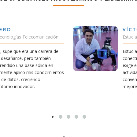
VÍCTOR SÁNCHEZ VALENCIA
Estudiante Doble Grado Teleco-ADE
Estudiar teleco me ha permitido comprender cómo la
conectividad afecta nuestra vida diaria. Aunque la carrera
exige esfuerzo, he dedicado parte de mi tiempo a otras
actividades como el salvamento y socorrismo. Estoy
convencido de que elegir teleco ha sido una de las
mejores decisiones que he tomado.