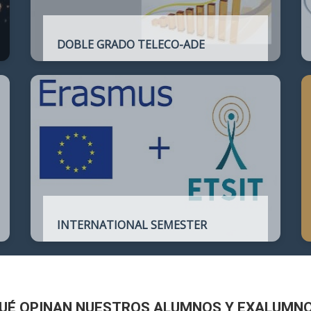
DOBLE GRADO TELECO-ADE
Plan de estudios conjunto que permite
complementar el perfil técnico de la
Ingeniería de Telecomunicación con la de
Administración y Dirección de Empresas
INTERNATIONAL SEMESTER
International Semester in
Telecommunications Engineering
UÉ OPINAN NUESTROS ALUMNOS Y EXALUMN