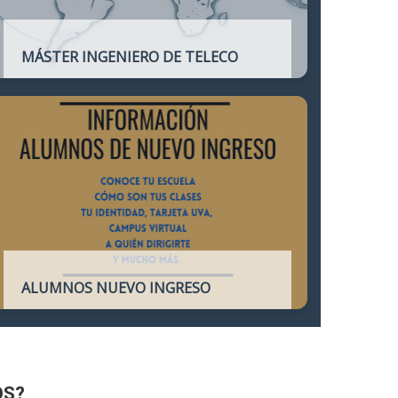
MÁSTER INGENIERO DE TELECO
Título oficial que otorga atribuciones
profesionales del Ingeniero de
Telecomunicación y que habilita para el
ejercicio de la profesión.
ALUMNOS NUEVO INGRESO
Accede a toda la información necesaria
para los Alumnos de Nuevo Ingreso
OS?