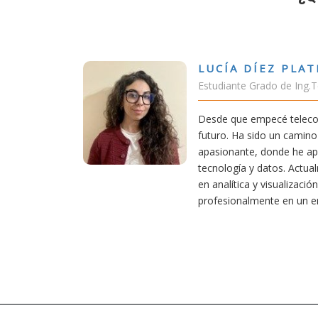
ÍEZ PLATERO
rado de Ing.Tecnologías Telecomunicación
pecé teleco, supe que era una carrera de
do un camino desafiante, pero también
 donde he aprendido una base sólida en
datos. Actualmente aplico mis conocimientos
 visualización de datos, creciendo
ente en un entorno innovador.