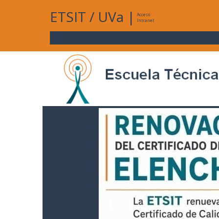
ETSIT
/
UVa
|
Acceso
Intranet