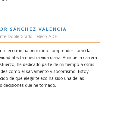
RUBÉN URRACA TORICES
Estudiante Grado de Ing.Tecnologías Teleco
En cualquier carrera necesitas una buena mot
mía siempre ha sido poder trabajar en Japón 
carrera de teleco me dará la oportunidad para
Aunque al principio parezca duro, uno siemp
mereció la pena por las múltiples oportunida
titulación ofrece.