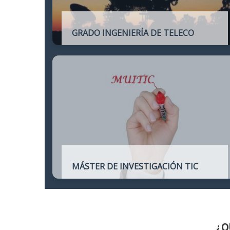
GRADO INGENIERÍA DE TELECO
Título oficial de Grado de la Ingeniería de
Telecomunicación
MÁSTER DE INVESTIGACIÓN TIC
Máster online para quienes deseen
continuar sus estudios hacia un doctorado
y dedicarse a la investigación o la
enseñanza en áreas relacionadas con las
TIC
¿Q