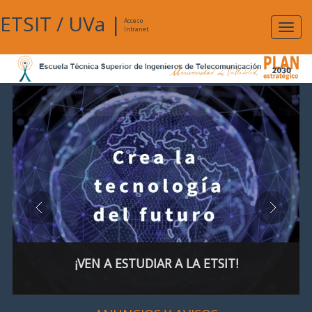
ETSIT
/
UVa
|
Acceso
Expan
Intranet
naveg
¡VEN A ESTUDIAR A LA ETSIT!