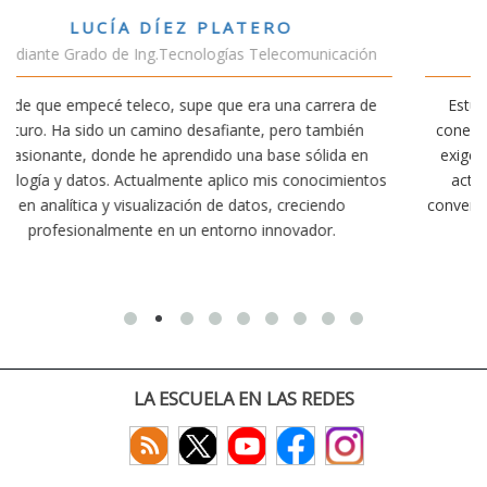
VÍCTOR SÁNCHEZ VALENCIA
ación
Estudiante Doble Grado Teleco-ADE
ra de
Estudiar teleco me ha permitido comprender cómo la
bién
conectividad afecta nuestra vida diaria. Aunque la carre
a en
exige esfuerzo, he dedicado parte de mi tiempo a otra
mientos
actividades como el salvamento y socorrismo. Estoy
o
convencido de que elegir teleco ha sido una de las mejo
decisiones que he tomado.
LA ESCUELA EN LAS REDES