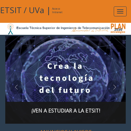
ETSIT
/
UVa
|
Acceso
Expan
Intranet
naveg
¡VEN A ESTUDIAR A LA ETSIT!