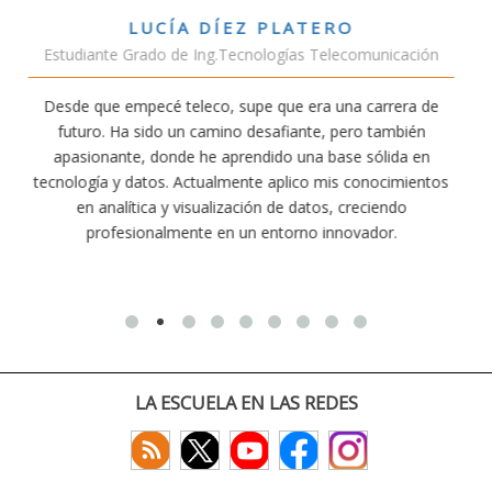
TERO
VÍCTOR SÁNCHEZ VALE
s Telecomunicación
Estudiante Doble Grado Telec
era una carrera de
Estudiar teleco me ha permitido compr
nte, pero también
conectividad afecta nuestra vida diaria. A
na base sólida en
exige esfuerzo, he dedicado parte de mi 
co mis conocimientos
actividades como el salvamento y socor
atos, creciendo
convencido de que elegir teleco ha sido un
o innovador.
decisiones que he tomado.
LA ESCUELA EN LAS REDES