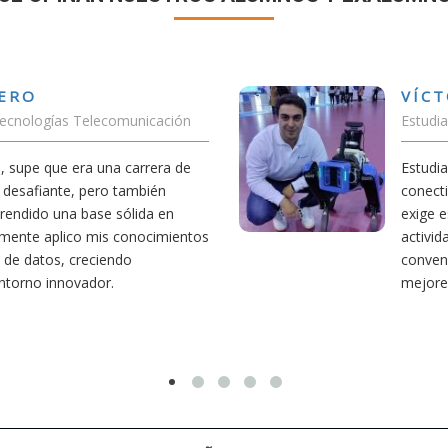
VÍCTOR SÁNCHEZ VALENCIA
Estudiante Doble Grado Teleco-ADE
Estudiar teleco me ha permitido comprender cómo la
conectividad afecta nuestra vida diaria. Aunque la carrera
exige esfuerzo, he dedicado parte de mi tiempo a otras
actividades como el salvamento y socorrismo. Estoy
convencido de que elegir teleco ha sido una de las
mejores decisiones que he tomado.