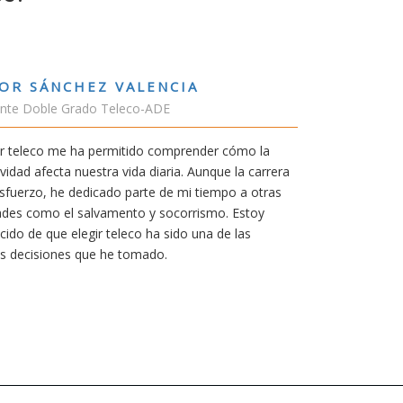
RUBÉN URRACA TORICES
Estudiante Grado de Ing.Tecnologías Tel
En cualquier carrera necesitas una buena 
mía siempre ha sido poder trabajar en Jap
carrera de teleco me dará la oportunidad p
Aunque al principio parezca duro, uno si
mereció la pena por las múltiples oportun
titulación ofrece.