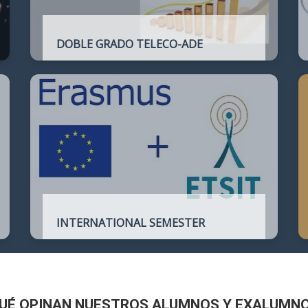
DOBLE GRADO TELECO-ADE
Plan de estudios conjunto que permite
complementar el perfil técnico de la
Ingeniería de Telecomunicación con la de
Administración y Dirección de Empresas
INTERNATIONAL SEMESTER
International Semester in
Telecommunications Engineering
UÉ OPINAN NUESTROS ALUMNOS Y EXALUMN