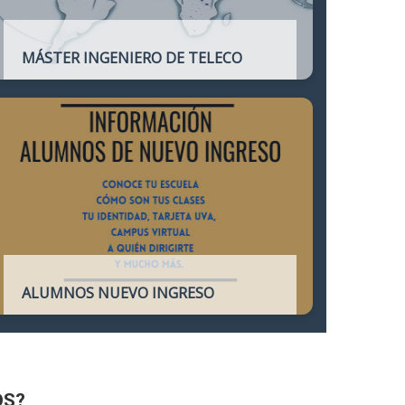
MÁSTER INGENIERO DE TELECO
Título oficial que otorga atribuciones
profesionales del Ingeniero de
Telecomunicación y que habilita para el
ejercicio de la profesión.
ALUMNOS NUEVO INGRESO
Accede a toda la información necesaria
para los Alumnos de Nuevo Ingreso
OS?