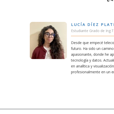
DÍEZ PLATERO
 Grado de Ing.Tecnologías Telecomunicación
empecé teleco, supe que era una carrera de
 sido un camino desafiante, pero también
e, donde he aprendido una base sólida en
 y datos. Actualmente aplico mis conocimientos
a y visualización de datos, creciendo
lmente en un entorno innovador.