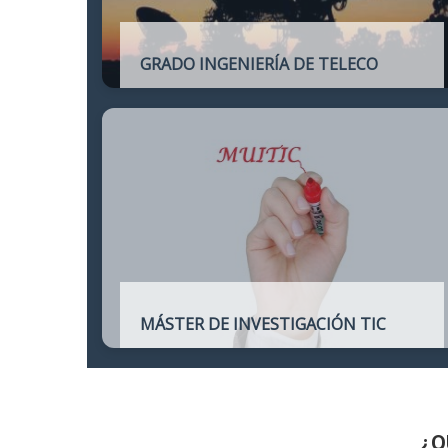
GRADO INGENIERÍA DE TELECO
Título oficial de Grado de la Ingeniería de
Telecomunicación
MÁSTER DE INVESTIGACIÓN TIC
Máster online para quienes deseen
continuar sus estudios hacia un doctorado
y dedicarse a la investigación o la
enseñanza en áreas relacionadas con las
TIC
¿Q