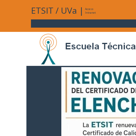
ETSIT
/
UVa
|
Acceso
Intranet