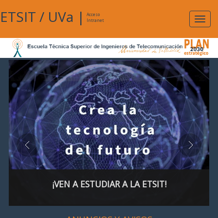
ETSIT
/
UVa
|
Acceso
Expan
Intranet
naveg
¡VEN A ESTUDIAR A LA ETSIT!