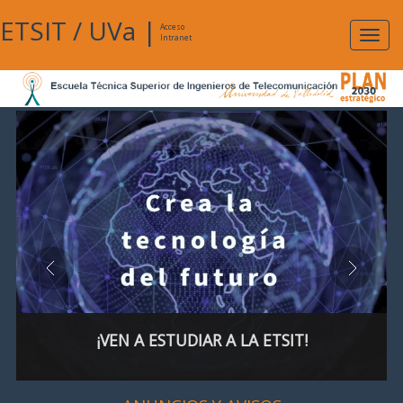
ETSIT
/
UVa
|
Acceso
Expan
Intranet
naveg
¡VEN A ESTUDIAR A LA ETSIT!