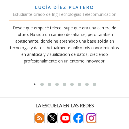
O
VÍCTOR SÁNCHEZ VALENCI
comunicación
Estudiante Doble Grado Teleco-ADE
a carrera de
Estudiar teleco me ha permitido comprender c
ro también
conectividad afecta nuestra vida diaria. Aunque l
e sólida en
exige esfuerzo, he dedicado parte de mi tiempo
conocimientos
actividades como el salvamento y socorrismo.
reciendo
convencido de que elegir teleco ha sido una de l
vador.
decisiones que he tomado.
LA ESCUELA EN LAS REDES