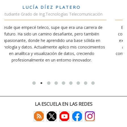
VÍCTOR SÁNCHEZ VALENCIA
ación
Estudiante Doble Grado Teleco-ADE
ra de
Estudiar teleco me ha permitido comprender cómo la
bién
conectividad afecta nuestra vida diaria. Aunque la carre
a en
exige esfuerzo, he dedicado parte de mi tiempo a otra
mientos
actividades como el salvamento y socorrismo. Estoy
o
convencido de que elegir teleco ha sido una de las mejo
decisiones que he tomado.
LA ESCUELA EN LAS REDES