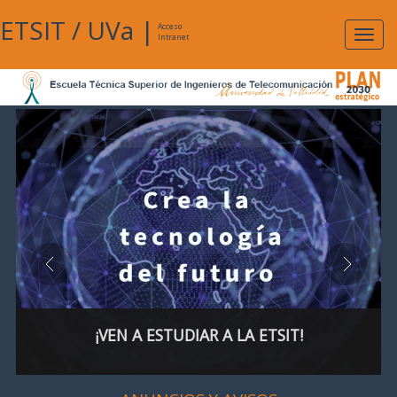
ETSIT
/
UVa
|
Acceso
Expan
Intranet
naveg
¡VEN A ESTUDIAR A LA ETSIT!