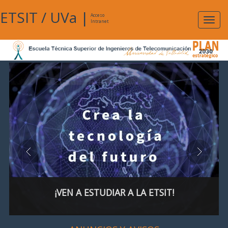
ETSIT
/
UVa
|
Acceso
Expan
Intranet
naveg
¡VEN A ESTUDIAR A LA ETSIT!