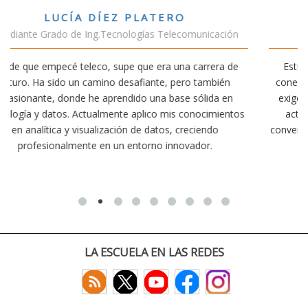
VÍCTOR SÁNCHEZ VALENCIA
ción
Estudiante Doble Grado Teleco-ADE
a de
Estudiar teleco me ha permitido comprender cómo la
ién
conectividad afecta nuestra vida diaria. Aunque la carrer
 en
exige esfuerzo, he dedicado parte de mi tiempo a otras
ientos
actividades como el salvamento y socorrismo. Estoy
convencido de que elegir teleco ha sido una de las mejor
decisiones que he tomado.
LA ESCUELA EN LAS REDES