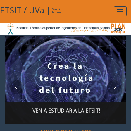
ETSIT
/
UVa
|
Acceso
Expan
Intranet
naveg
¡VEN A ESTUDIAR A LA ETSIT!