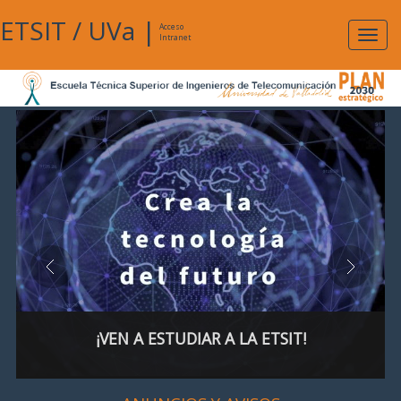
ETSIT
/
UVa
|
Acceso
Expan
Intranet
naveg
¡VEN A ESTUDIAR A LA ETSIT!