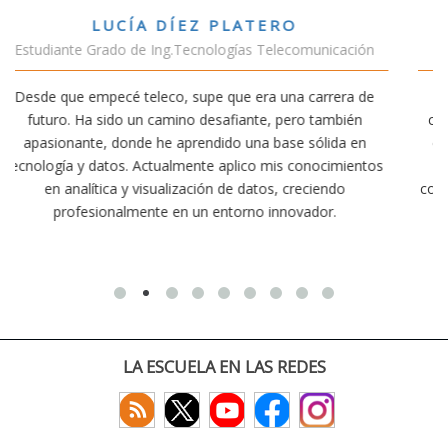
VÍCTOR SÁNCHEZ VALENCIA
cación
Estudiante Doble Grado Teleco-ADE
era de
Estudiar teleco me ha permitido comprender cómo l
bién
conectividad afecta nuestra vida diaria. Aunque la carr
da en
exige esfuerzo, he dedicado parte de mi tiempo a otr
imientos
actividades como el salvamento y socorrismo. Estoy
do
convencido de que elegir teleco ha sido una de las mej
.
decisiones que he tomado.
LA ESCUELA EN LAS REDES