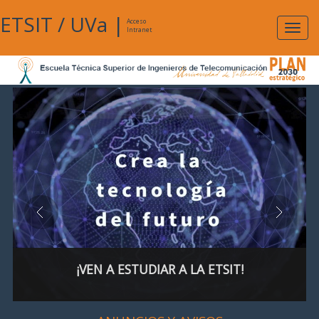
ETSIT
/
UVa
|
Acceso
Expan
Intranet
naveg
¡VEN A ESTUDIAR A LA ETSIT!