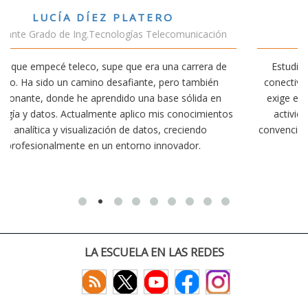
VÍCTOR SÁNCHEZ VALENCIA
ción
Estudiante Doble Grado Teleco-ADE
a de
Estudiar teleco me ha permitido comprender cómo la
én
conectividad afecta nuestra vida diaria. Aunque la carrera
en
exige esfuerzo, he dedicado parte de mi tiempo a otras
entos
actividades como el salvamento y socorrismo. Estoy
convencido de que elegir teleco ha sido una de las mejore
decisiones que he tomado.
LA ESCUELA EN LAS REDES