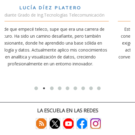
VÍCTOR SÁNCHEZ VALENCIA
ción
Estudiante Doble Grado Teleco-ADE
a de
Estudiar teleco me ha permitido comprender cómo la
ién
conectividad afecta nuestra vida diaria. Aunque la carrer
 en
exige esfuerzo, he dedicado parte de mi tiempo a otras
ientos
actividades como el salvamento y socorrismo. Estoy
convencido de que elegir teleco ha sido una de las mejor
decisiones que he tomado.
LA ESCUELA EN LAS REDES