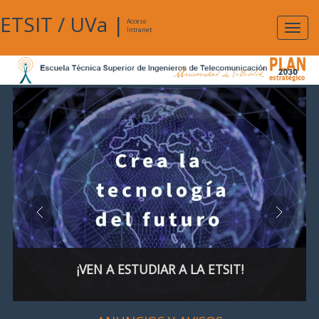
ETSIT
/
UVa
|
Acceso
Expan
Intranet
naveg
¡VEN A ESTUDIAR A LA ETSIT!