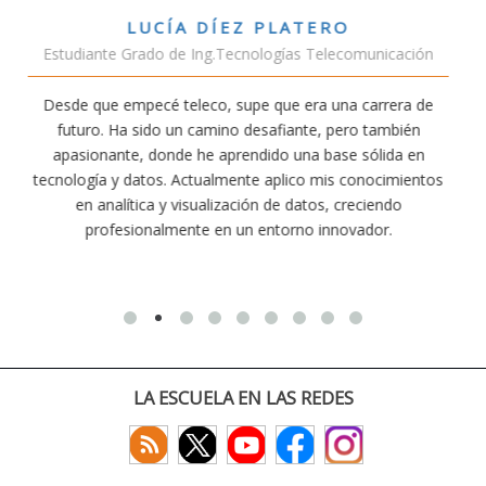
VÍCTOR SÁNCHEZ VALENCIA
nicación
Estudiante Doble Grado Teleco-ADE
rrera de
Estudiar teleco me ha permitido comprender cómo
ambién
conectividad afecta nuestra vida diaria. Aunque la ca
lida en
exige esfuerzo, he dedicado parte de mi tiempo a o
ocimientos
actividades como el salvamento y socorrismo. Est
endo
convencido de que elegir teleco ha sido una de las m
or.
decisiones que he tomado.
LA ESCUELA EN LAS REDES