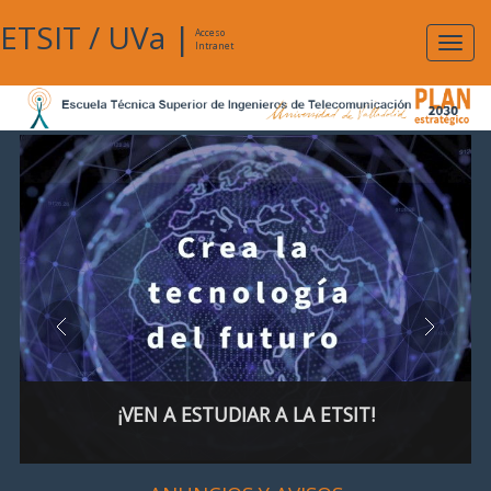
ETSIT
/
UVa
|
Acceso
Expan
Intranet
naveg
¡VEN A ESTUDIAR A LA ETSIT!