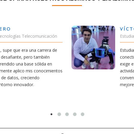
VÍCTOR SÁNCHEZ VALENCIA
Estudiante Doble Grado Teleco-ADE
Estudiar teleco me ha permitido comprender cómo la
conectividad afecta nuestra vida diaria. Aunque la carrera
exige esfuerzo, he dedicado parte de mi tiempo a otras
actividades como el salvamento y socorrismo. Estoy
convencido de que elegir teleco ha sido una de las
mejores decisiones que he tomado.