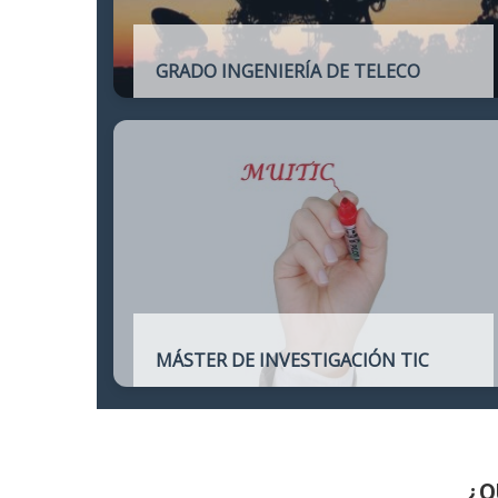
GRADO INGENIERÍA DE TELECO
Título oficial de Grado de la Ingeniería de
Telecomunicación
MÁSTER DE INVESTIGACIÓN TIC
Máster online para quienes deseen
continuar sus estudios hacia un doctorado
y dedicarse a la investigación o la
enseñanza en áreas relacionadas con las
TIC
¿Q