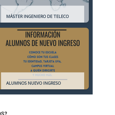
MÁSTER INGENIERO DE TELECO
Título oficial que otorga atribuciones
profesionales del Ingeniero de
Telecomunicación y que habilita para el
ejercicio de la profesión.
ALUMNOS NUEVO INGRESO
Accede a toda la información necesaria
para los Alumnos de Nuevo Ingreso
OS?