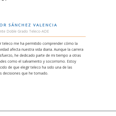
RUBÉN URRACA TORICES
Estudiante Grado de Ing.Tecnologías Tel
En cualquier carrera necesitas una buena 
mía siempre ha sido poder trabajar en Jap
carrera de teleco me dará la oportunidad p
Aunque al principio parezca duro, uno si
mereció la pena por las múltiples oportun
titulación ofrece.