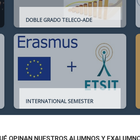
DOBLE GRADO TELECO-ADE
Plan de estudios conjunto que permite
complementar el perfil técnico de la
Ingeniería de Telecomunicación con la de
Administración y Dirección de Empresas
INTERNATIONAL SEMESTER
International Semester in
Telecommunications Engineering
UÉ OPINAN NUESTROS ALUMNOS Y EXALUMN