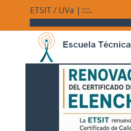
ETSIT
/
UVa
|
Acceso
Intranet