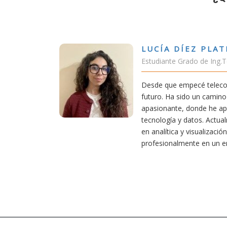
DÍEZ PLATERO
 Grado de Ing.Tecnologías Telecomunicación
empecé teleco, supe que era una carrera de
 sido un camino desafiante, pero también
e, donde he aprendido una base sólida en
 y datos. Actualmente aplico mis conocimientos
a y visualización de datos, creciendo
lmente en un entorno innovador.