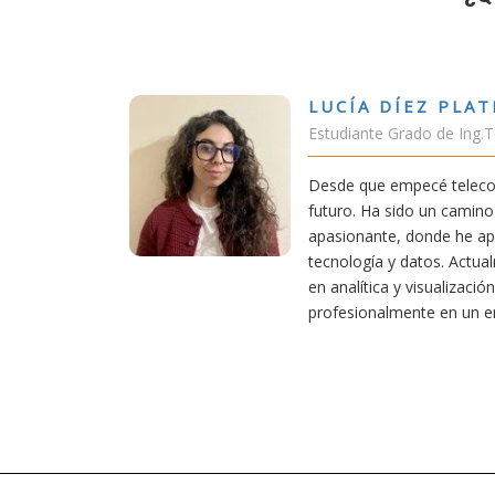
DÍEZ PLATERO
 Grado de Ing.Tecnologías Telecomunicación
empecé teleco, supe que era una carrera de
 sido un camino desafiante, pero también
e, donde he aprendido una base sólida en
 y datos. Actualmente aplico mis conocimientos
a y visualización de datos, creciendo
lmente en un entorno innovador.