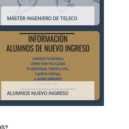
MÁSTER INGENIERO DE TELECO
Título oficial que otorga atribuciones
profesionales del Ingeniero de
Telecomunicación y que habilita para el
ejercicio de la profesión.
ALUMNOS NUEVO INGRESO
Accede a toda la información necesaria
para los Alumnos de Nuevo Ingreso
OS?