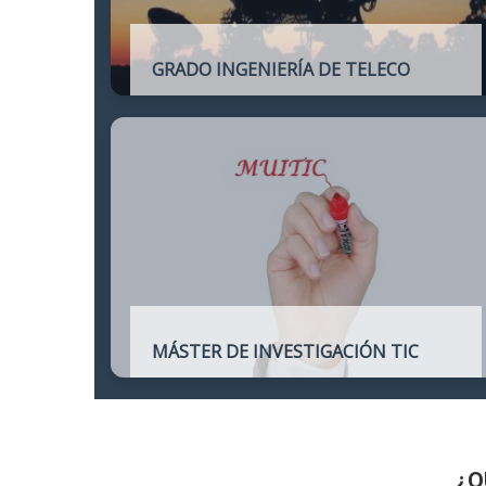
GRADO INGENIERÍA DE TELECO
Título oficial de Grado de la Ingeniería de
Telecomunicación
MÁSTER DE INVESTIGACIÓN TIC
Máster online para quienes deseen
continuar sus estudios hacia un doctorado
y dedicarse a la investigación o la
enseñanza en áreas relacionadas con las
TIC
¿Q