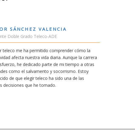
RUBÉN URRACA TORICES
Estudiante Grado de Ing.Tecnologías Tel
En cualquier carrera necesitas una buena 
mía siempre ha sido poder trabajar en Jap
carrera de teleco me dará la oportunidad p
Aunque al principio parezca duro, uno si
mereció la pena por las múltiples oportun
titulación ofrece.