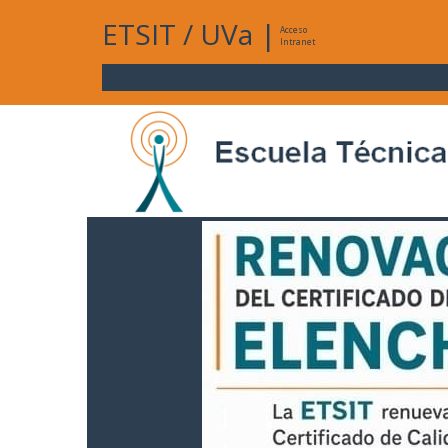
ETSIT
/
UVa
|
Acceso
Intranet