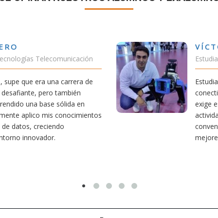
VÍCTOR SÁNCHEZ VALENCIA
Estudiante Doble Grado Teleco-ADE
Estudiar teleco me ha permitido comprender cómo la
conectividad afecta nuestra vida diaria. Aunque la carrera
exige esfuerzo, he dedicado parte de mi tiempo a otras
actividades como el salvamento y socorrismo. Estoy
convencido de que elegir teleco ha sido una de las
mejores decisiones que he tomado.