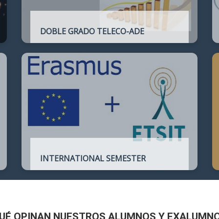
DOBLE GRADO TELECO-ADE
Plan de estudios conjunto que permite
complementar el perfil técnico de la
Ingeniería de Telecomunicación con la de
Administración y Dirección de Empresas
INTERNATIONAL SEMESTER
International Semester in
Telecommunications Engineering
UÉ OPINAN NUESTROS ALUMNOS Y EXALUMN