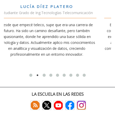
VÍCTOR SÁNCHEZ VALENCIA
ación
Estudiante Doble Grado Teleco-ADE
ra de
Estudiar teleco me ha permitido comprender cómo la
bién
conectividad afecta nuestra vida diaria. Aunque la carre
a en
exige esfuerzo, he dedicado parte de mi tiempo a otra
mientos
actividades como el salvamento y socorrismo. Estoy
o
convencido de que elegir teleco ha sido una de las mejo
decisiones que he tomado.
LA ESCUELA EN LAS REDES