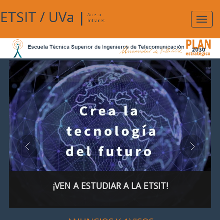
ETSIT
/
UVa
|
Acceso
Expan
Intranet
naveg
¡VEN A ESTUDIAR A LA ETSIT!