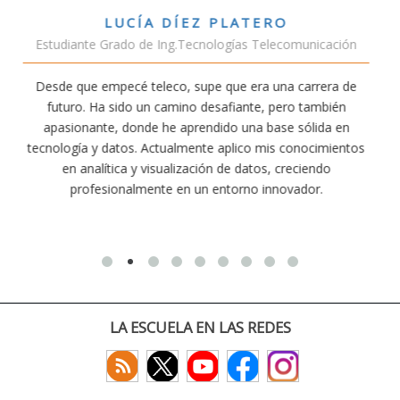
VÍCTOR SÁNCHEZ VALENCIA
nicación
Estudiante Doble Grado Teleco-ADE
rrera de
Estudiar teleco me ha permitido comprender cómo
ambién
conectividad afecta nuestra vida diaria. Aunque la ca
lida en
exige esfuerzo, he dedicado parte de mi tiempo a o
ocimientos
actividades como el salvamento y socorrismo. Est
endo
convencido de que elegir teleco ha sido una de las m
or.
decisiones que he tomado.
LA ESCUELA EN LAS REDES