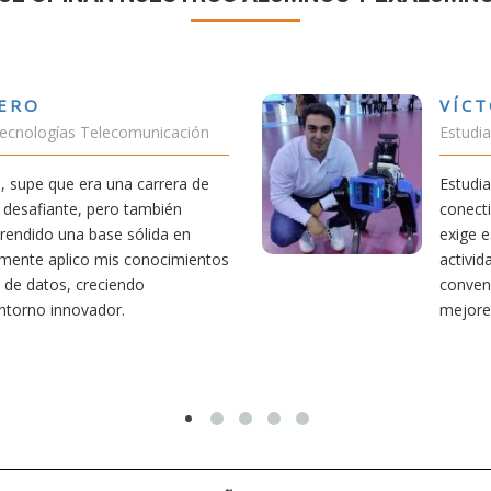
VÍCTOR SÁNCHEZ VALENCIA
Estudiante Doble Grado Teleco-ADE
Estudiar teleco me ha permitido comprender cómo la
conectividad afecta nuestra vida diaria. Aunque la carr
exige esfuerzo, he dedicado parte de mi tiempo a otra
actividades como el salvamento y socorrismo. Estoy
convencido de que elegir teleco ha sido una de las
mejores decisiones que he tomado.