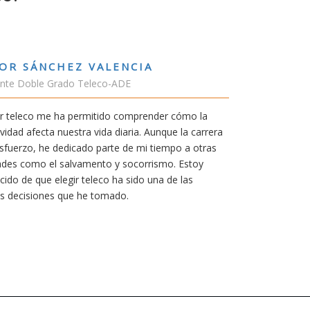
RUBÉN URRACA TORICE
Estudiante Grado de Ing.Tecnologí
En cualquier carrera necesitas una
era
mía siempre ha sido poder trabajar 
s
carrera de teleco me dará la oportu
Aunque al principio parezca duro, 
mereció la pena por las múltiples 
titulación ofrece.