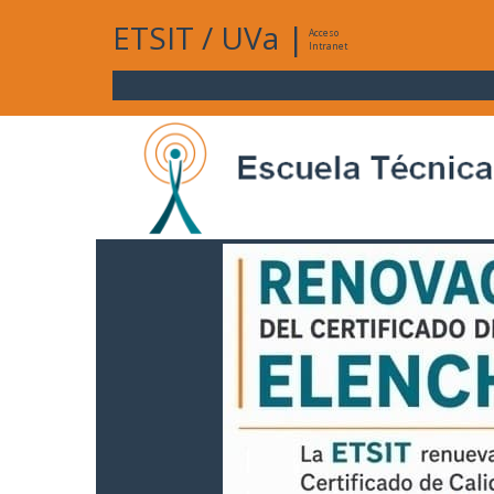
ETSIT
/
UVa
|
Acceso
Intranet