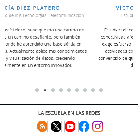
VÍCTOR SÁNCHEZ VALENCIA
ón
Estudiante Doble Grado Teleco-ADE
de
Estudiar teleco me ha permitido comprender cómo la
conectividad afecta nuestra vida diaria. Aunque la carrera
n
exige esfuerzo, he dedicado parte de mi tiempo a otras
tos
actividades como el salvamento y socorrismo. Estoy
convencido de que elegir teleco ha sido una de las mejores
decisiones que he tomado.
LA ESCUELA EN LAS REDES