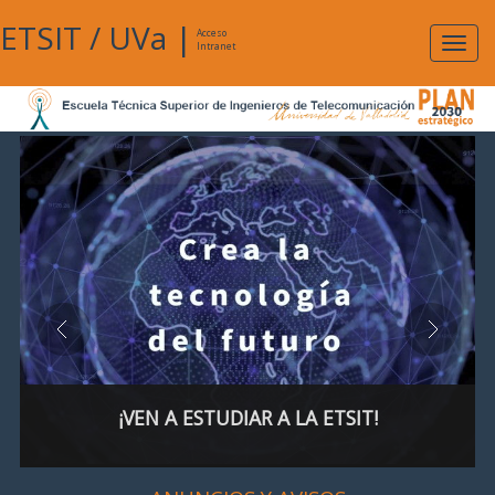
ETSIT
/
UVa
|
Acceso
Expan
Intranet
naveg
¡VEN A ESTUDIAR A LA ETSIT!