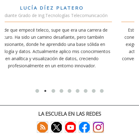
VÍCTOR SÁNCHEZ VALENCIA
ción
Estudiante Doble Grado Teleco-ADE
a de
Estudiar teleco me ha permitido comprender cómo la
én
conectividad afecta nuestra vida diaria. Aunque la carrera
en
exige esfuerzo, he dedicado parte de mi tiempo a otras
entos
actividades como el salvamento y socorrismo. Estoy
convencido de que elegir teleco ha sido una de las mejore
decisiones que he tomado.
LA ESCUELA EN LAS REDES