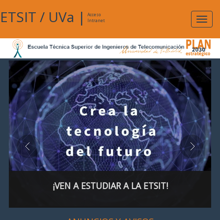
ETSIT
/
UVa
|
Acceso
Expan
Intranet
naveg
¡VEN A ESTUDIAR A LA ETSIT!