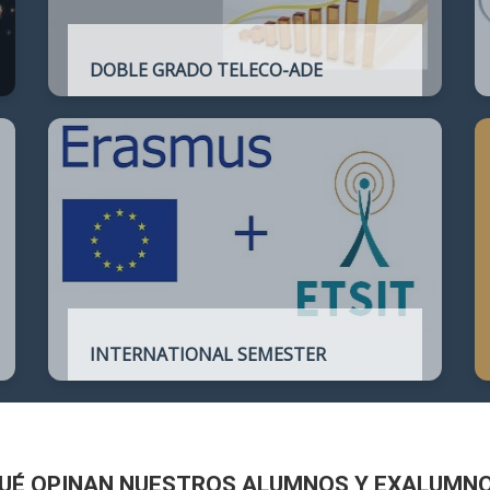
DOBLE GRADO TELECO-ADE
Plan de estudios conjunto que permite
complementar el perfil técnico de la
Ingeniería de Telecomunicación con la de
Administración y Dirección de Empresas
INTERNATIONAL SEMESTER
International Semester in
Telecommunications Engineering
UÉ OPINAN NUESTROS ALUMNOS Y EXALUMN