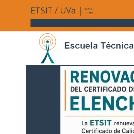
ETSIT
/
UVa
|
Acceso
Intranet