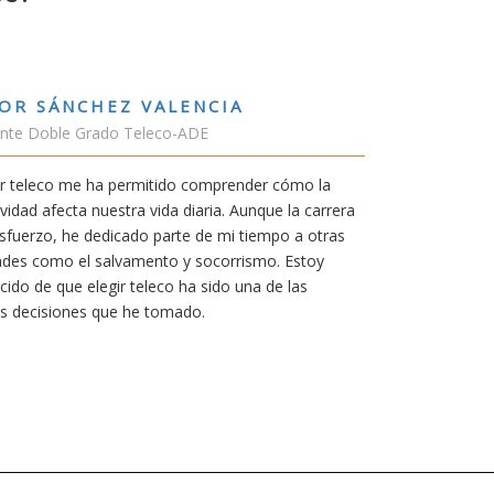
RUBÉN URRACA TORICES
Estudiante Grado de Ing.Tecnologías Teleco
En cualquier carrera necesitas una buena mot
mía siempre ha sido poder trabajar en Japón 
carrera de teleco me dará la oportunidad para
Aunque al principio parezca duro, uno siemp
mereció la pena por las múltiples oportunida
titulación ofrece.