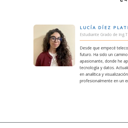
ÍEZ PLATERO
rado de Ing.Tecnologías Telecomunicación
pecé teleco, supe que era una carrera de
do un camino desafiante, pero también
 donde he aprendido una base sólida en
datos. Actualmente aplico mis conocimientos
 visualización de datos, creciendo
ente en un entorno innovador.