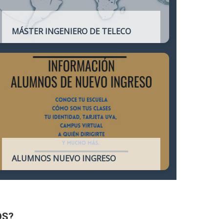
MÁSTER INGENIERO DE TELECO
Título oficial que otorga atribuciones
profesionales del Ingeniero de
Telecomunicación y que habilita para el
ejercicio de la profesión.
ALUMNOS NUEVO INGRESO
Accede a toda la información necesaria
para los Alumnos de Nuevo Ingreso
OS?