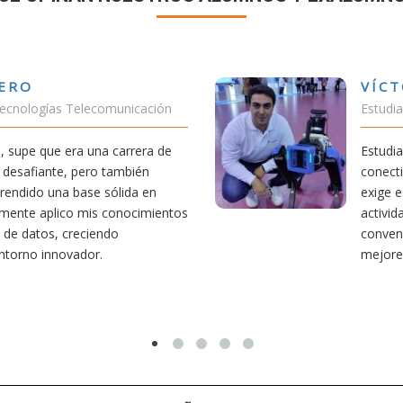
VÍCTOR SÁNCHEZ VALENCIA
Estudiante Doble Grado Teleco-ADE
Estudiar teleco me ha permitido comprender cómo la
conectividad afecta nuestra vida diaria. Aunque la carrera
exige esfuerzo, he dedicado parte de mi tiempo a otras
actividades como el salvamento y socorrismo. Estoy
convencido de que elegir teleco ha sido una de las
mejores decisiones que he tomado.