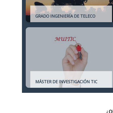
GRADO INGENIERÍA DE TELECO
Título oficial de Grado de la Ingeniería de
Telecomunicación
MÁSTER DE INVESTIGACIÓN TIC
Máster online para quienes deseen
continuar sus estudios hacia un doctorado
y dedicarse a la investigación o la
enseñanza en áreas relacionadas con las
TIC
¿Q