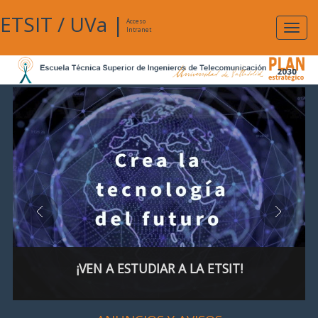
ETSIT
/
UVa
|
Acceso
Expan
Intranet
naveg
¡VEN A ESTUDIAR A LA ETSIT!