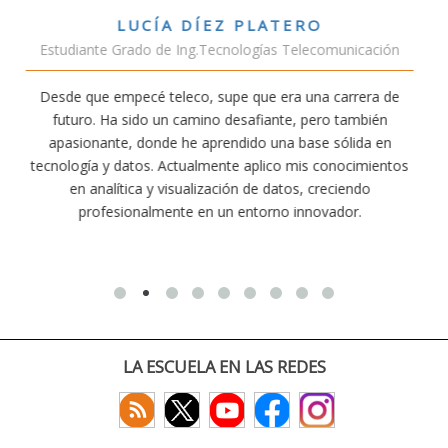
VÍCTOR SÁNCHEZ VALENCIA
unicación
Estudiante Doble Grado Teleco-ADE
arrera de
Estudiar teleco me ha permitido comprender cóm
 también
conectividad afecta nuestra vida diaria. Aunque la c
ólida en
exige esfuerzo, he dedicado parte de mi tiempo a 
nocimientos
actividades como el salvamento y socorrismo. E
iendo
convencido de que elegir teleco ha sido una de las 
dor.
decisiones que he tomado.
LA ESCUELA EN LAS REDES